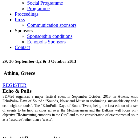
Social Programme
Programme
Proceedings
Press
Communication sponsors
Sponsors
Sponsorship conditions
Echopolis Sponsors
Contact
29, 30 September-
1,2 & 3 October 2013
Athina, Greece
REGISTER
Echo & Polis
SDMed organises a major festival event in September-October, 2013, in Athens, entit
EchoPolis- Days of Sound : “Sounds, Noise and Music in re-thinking sustainable city and 
eco-neighborhoods”. The “EchoPolis-Days of Sound”Event, being the first edition of a ser
of events to be held in cities all over the Mediterranean and the Balkans will focus on 
objective "Re-inventing emotions in the City" and to the consideration of environmental sou
as a 'resource' rather than a 'waste'.