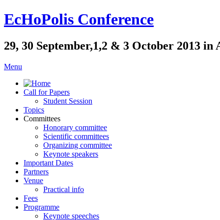
EcHoPolis Conference
29, 30 September,1,2 & 3 October 2013 in 
Menu
Call for Papers
Student Session
Topics
Committees
Honorary committee
Scientific committees
Organizing committee
Keynote speakers
Important Dates
Partners
Venue
Practical info
Fees
Programme
Keynote speeches