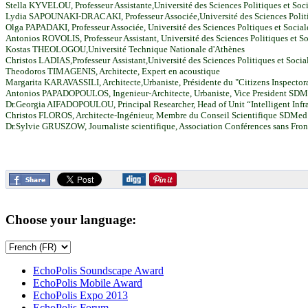
Stella KYVELOU,
Professeur
Assistante,Université des Sciences Politiques et S
Lydia SAPOUNAKI-DRACAKI,
Professeur Associée,Université des Sciences Poli
Olga PAPADAKI, Professeur Associée, Université des Sciences Poltiques et Social
Antonios ROVOLIS, Professeur Assistant, Université des Sciences Politiques et
Kostas THEOLOGOU,Université Technique Nationale d'Athènes
Christos LADIAS,
Professeur
Assistant,Université des Sciences Politiques et Soci
Theodoros TIMAGENIS, Architecte, Expert en acoustique
Margarita KARAVASSILI, Architecte,Urbaniste, Présidente du "Citizens Inspector
Antonios PAPADOPOULOS, Ingenieur-Architecte, Urbaniste, Vice President SD
Dr.Georgia AIFADOPOULOU
, Principal Researcher, Head of Unit “Intelligent 
Christos FLOROS, Architecte-Ingénieur, Membre du Conseil Scientifique SDMed
Dr.Sylvie GRUSZOW, Journaliste scientifique, Association Conférences sans Fron
Choose your language:
EchoPolis Soundscape Award
EchoPolis Mobile Award
EchoPolis Expo 2013
EchoPolis Forum