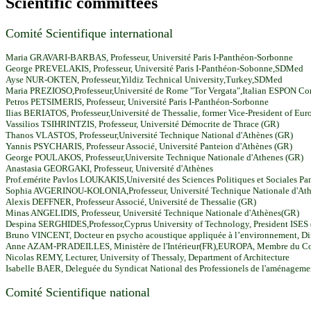
Scientific committees
Comité Scientifique international
Maria GRAVARI-BARBAS, Professeur, Université Paris I-Panthéon-Sorbonne
George PREVELAKIS, Professeur, Université Paris I-Panthéon-Sobonne,SDMed
Ayse NUR-OKTEN, Professeur,Yildiz Technical University,Turkey,SDMed
Maria PREZIOSO,Professeur,Université de Rome "Tor Vergata",Italian ESPON Con
Petros PETSIMERIS, Professeur, Université Paris I-Panthéon-Sorbonne
Ilias BERIATOS, Professeur,Université de Thessalie, former Vice-President of E
Vassilios TSIHRINTZIS, Professeur, Université Démocrite de Thrace (GR)
Thanos VLASTOS, Professeur,Université Technique National d'Athènes (GR)
Yannis PSYCHARIS, Professeur Associé, Université Panteion d'Athènes (GR)
George POULAKOS, Professeur,Universite Technique Nationale d'Athenes (GR)
Anastasia GEORGAKI, Professeur, Université d'Athènes
Prof.emérite Pavlos LOUKAKIS,Université des Sciences Politiques et Sociales Pa
Sophia AVGERINOU-KOLONIA,
Professeur, U
niversité Technique Nationale d'At
Alexis DEFFNER,
Professeur
Associé, Université de Thessalie (GR)
Minas ANGELIDIS,
Professeur, U
niversité Technique Nationale d'Athènes(GR)
Despina SERGHIDES,
Professor,
Cyprus University of Technology, President ISES
Bruno VINCENT, Docteur en psycho acoustique appliquée à l’environnement, Di
Anne AZAM-PRADEILLES, Ministère de l'Intérieur(FR),EUROPA, Membre du Co
Nicolas REMY, Lecturer, University of Thessaly, Department of Architecture
Isabelle BAER, Deleguée du Syndicat National des Professionels de l'aménagem
Comité Scientifique national