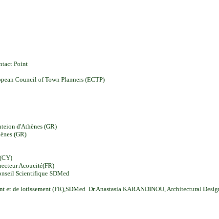
tact Point
uropean Council of Town Planners (ECTP)
nteion d'Athènes (GR)
hènes (GR)
 (CY)
recteur Acoucité(FR)
nseil Scientifique SDMed
ent et de lotissement (FR),SDMed Dr.Anastasia KARANDINOU, Architectural Design